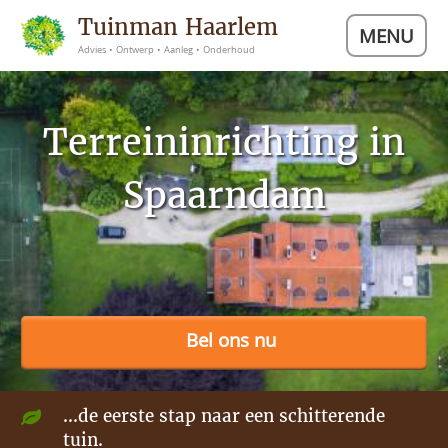
Tuinman Haarlem
MENU
Advies • Ontwerp • Aanleg • Onderhoud
Terreininrichting in
Spaarndam
Bel ons nu
...de eerste stap naar een schitterende
tuin.