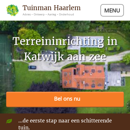
Tuinman Haarlem
MENU
Advies • Ontwerp • Aanleg • Onderhoud
Terreininrichting in
Katwijk aan zee
Bel ons nu
...de eerste stap naar een schitterende
tuin.