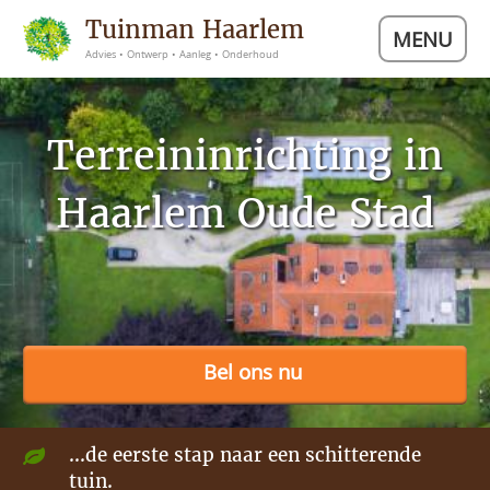
Tuinman Haarlem
MENU
Advies • Ontwerp • Aanleg • Onderhoud
Terreininrichting in
Haarlem Oude Stad
Bel ons nu
...de eerste stap naar een schitterende
tuin.