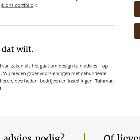
jk ons portfolio
»
dat wilt.
 van zaken als het gaat om design tuin advies – op
n. Wij bieden groenvoorzieningen met gebundelde
lieren, overheden, bedrijven en instellingen. Tuinman
!
t advies nodig?
Of liev