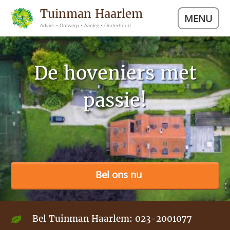
Tuinman Haarlem
MENU
Advies • Ontwerp • Aanleg • Onderhoud
De hoveniers met
passie!
Bel ons nu
Bel Tuinman Haarlem:
023-2001077