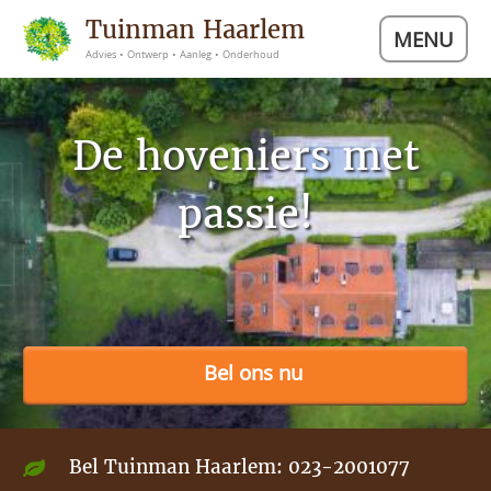
Tuinman Haarlem
MENU
Advies • Ontwerp • Aanleg • Onderhoud
De hoveniers met
passie!
Bel ons nu
Bel Tuinman Haarlem:
023-2001077