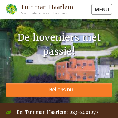
Tuinman Haarlem
MENU
Advies • Ontwerp • Aanleg • Onderhoud
De hoveniers met
passie!
Bel ons nu
Bel Tuinman Haarlem:
023-2001077