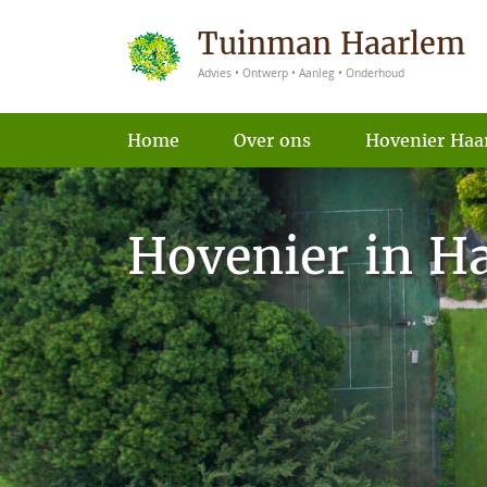
Tuinman Haarlem
Advies • Ontwerp • Aanleg • Onderhoud
Home
Over ons
Hovenier Haa
Hovenier in H