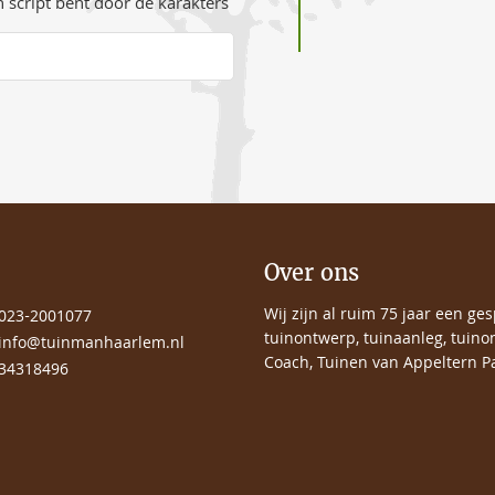
 script bent door de karakters
Over ons
Wij zijn al ruim 75 jaar een ge
023-2001077
tuinontwerp, tuinaanleg, tuino
info@tuinmanhaarlem.nl
Coach, Tuinen van Appeltern Pa
34318496