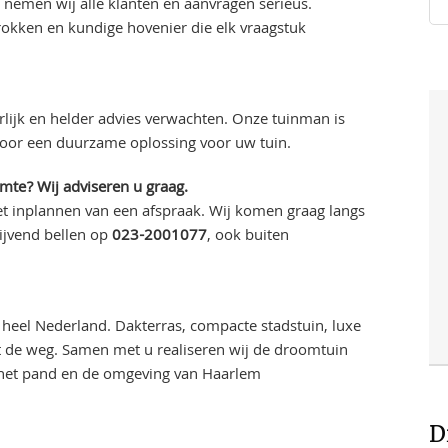
 nemen wij alle klanten en aanvragen serieus.
kken en kundige hovenier die elk vraagstuk
lijk en helder advies verwachten. Onze tuinman is
voor een duurzame oplossing voor uw tuin.
imte? Wij adviseren u graag.
t inplannen van een afspraak. Wij komen graag langs
ijvend bellen op
023-2001077
, ook buiten
heel Nederland. Dakterras, compacte stadstuin, luxe
uit de weg. Samen met u realiseren wij de droomtuin
j het pand en de omgeving van Haarlem
D