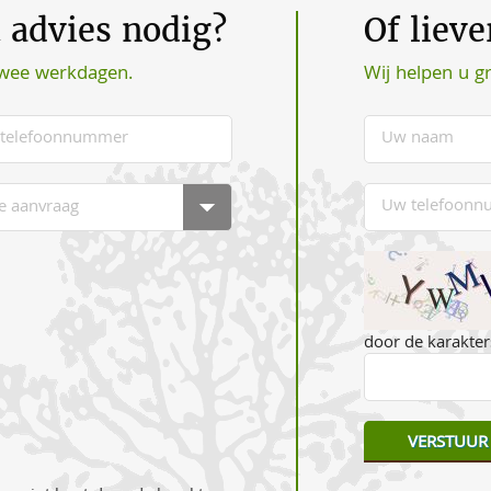
t advies nodig?
Of liev
Wij helpen u g
twee werkdagen.
door de karakters