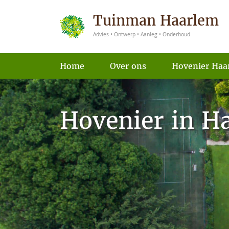
Tuinman Haarlem
Advies • Ontwerp • Aanleg • Onderhoud
Home
Over ons
Hovenier Haa
Hovenier in H