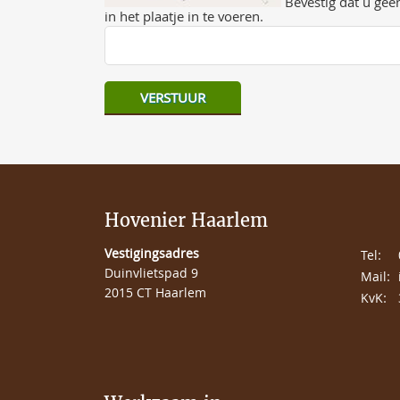
Bevestig dat u geen
in het plaatje in te voeren.
Hovenier Haarlem
Vestigingsadres
Tel:
Duinvlietspad 9
Mail:
2015 CT Haarlem
KvK: