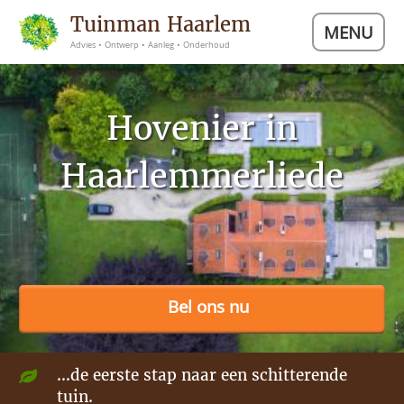
Tuinman Haarlem
MENU
Advies • Ontwerp • Aanleg • Onderhoud
Hovenier in
Haarlemmerliede
Bel ons nu
...de eerste stap naar een schitterende
tuin.