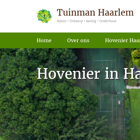
Tuinman Haarlem
Advies • Ontwerp • Aanleg • Onderhoud
Home
Over ons
Hovenier Haa
Hovenier in H