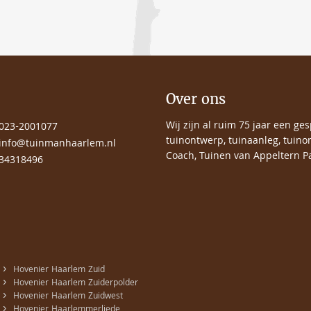
Over ons
Wij zijn al ruim 75 jaar een ge
023-2001077
tuinontwerp, tuinaanleg, tuino
info@tuinmanhaarlem.nl
Coach, Tuinen van Appeltern Pa
34318496
›
Hovenier Haarlem Zuid
›
Hovenier Haarlem Zuiderpolder
›
Hovenier Haarlem Zuidwest
›
Hovenier Haarlemmerliede