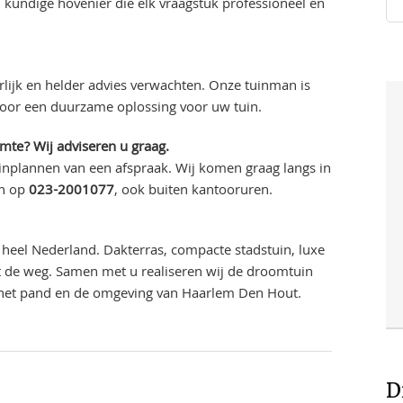
kundige hovenier die elk vraagstuk professioneel en
lijk en helder advies verwachten. Onze tuinman is
voor een duurzame oplossing voor uw tuin.
imte? Wij adviseren u graag.
 inplannen van een afspraak. Wij komen graag langs in
en op
023-2001077
, ook buiten kantooruren.
heel Nederland. Dakterras, compacte stadstuin, luxe
uit de weg. Samen met u realiseren wij de droomtuin
j het pand en de omgeving van Haarlem Den Hout.
D