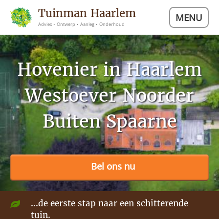
Tuinman Haarlem
MENU
Advies • Ontwerp • Aanleg • Onderhoud
Hovenier in Haarlem
Westoever Noorder
Buiten Spaarne
Bel ons nu
...de eerste stap naar een schitterende
tuin.