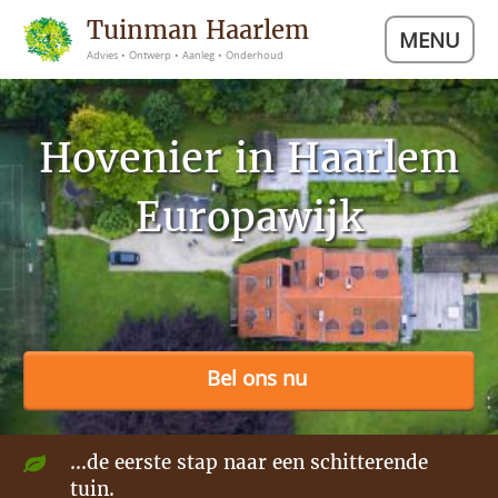
Tuinman Haarlem
MENU
Advies • Ontwerp • Aanleg • Onderhoud
Hovenier in Haarlem
Europawijk
Bel ons nu
...de eerste stap naar een schitterende
tuin.