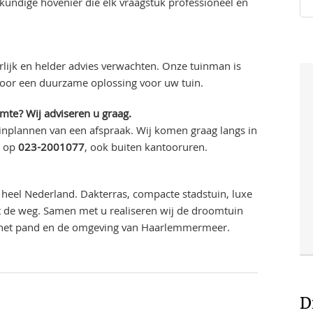
ndige hovenier die elk vraagstuk professioneel en
lijk en helder advies verwachten. Onze tuinman is
voor een duurzame oplossing voor uw tuin.
imte? Wij adviseren u graag.
 inplannen van een afspraak. Wij komen graag langs in
n op
023-2001077
, ook buiten kantooruren.
heel Nederland. Dakterras, compacte stadstuin, luxe
uit de weg. Samen met u realiseren wij de droomtuin
j het pand en de omgeving van Haarlemmermeer.
D