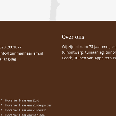
Over ons
Wij zijn al ruim 75 jaar een ge
023-2001077
tuinontwerp, tuinaanleg, tuino
info@tuinmanhaarlem.nl
Coach, Tuinen van Appeltern Pa
34318496
›
Hovenier Haarlem Zuid
›
Hovenier Haarlem Zuiderpolder
›
Hovenier Haarlem Zuidwest
›
Hovenier Haarlemmerliede