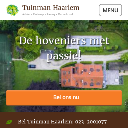
Tuinman Haarlem
MENU
Advies • Ontwerp • Aanleg • Onderhoud
De hoveniers met
passie!
Bel ons nu
Bel Tuinman Haarlem:
023-2001077