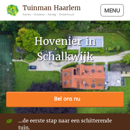
Tuinman Haarlem
MENU
Advies • Ontwerp • Aanleg • Onderhoud
Hovenier in
Schalkwijk
Bel ons nu
...de eerste stap naar een schitterende
tuin.