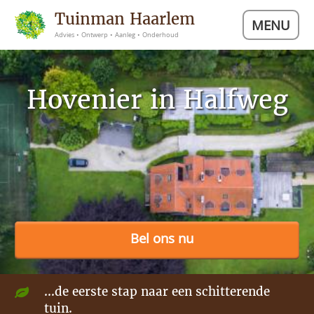
Tuinman Haarlem
MENU
Advies • Ontwerp • Aanleg • Onderhoud
Hovenier in Halfweg
Bel ons nu
...de eerste stap naar een schitterende
tuin.