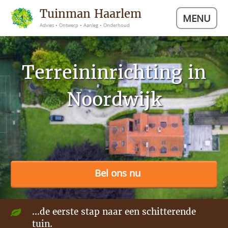
Tuinman Haarlem
MENU
Advies • Ontwerp • Aanleg • Onderhoud
Terreininrichting in
Noordwijk
Bel ons nu
...de eerste stap naar een schitterende
tuin.