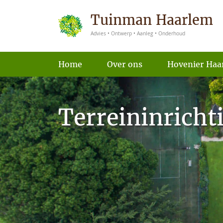
Tuinman Haarlem
Advies • Ontwerp • Aanleg • Onderhoud
Home
Over ons
Hovenier Haa
Terreininricht