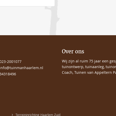
Over ons
Wij zijn al ruim 75 jaar een ge
023-2001077
tuinontwerp, tuinaanleg, tuino
info@tuinmanhaarlem.nl
Coach, Tuinen van Appeltern Pa
34318496
›
Terreininrichting Haarlem Zuid