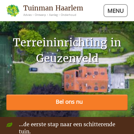
Tuinman Haarlem
MENU
Advies • Ontwerp • Aanleg • Onderhoud
Terreininrichting in
Geuzenveld
Bel ons nu
...de eerste stap naar een schitterende
tuin.