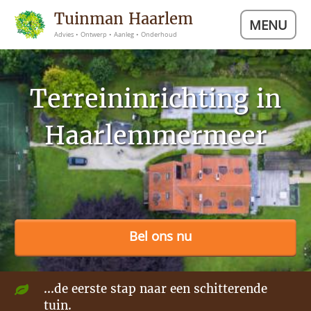
Tuinman Haarlem
MENU
Advies • Ontwerp • Aanleg • Onderhoud
Terreininrichting in
Haarlemmermeer
Bel ons nu
...de eerste stap naar een schitterende
tuin.