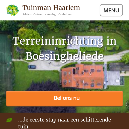
Tuinman Haarlem
MENU
Advies • Ontwerp • Aanleg • Onderhoud
Terreininrichting in
Boesingheliede
Bel ons nu
...de eerste stap naar een schitterende
tuin.