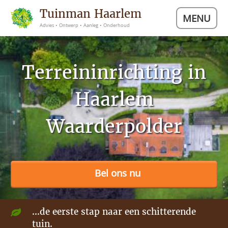
Tuinman Haarlem
MENU
Advies • Ontwerp • Aanleg • Onderhoud
Terreininrichting in
Haarlem
Waarderpolder
Bel ons nu
...de eerste stap naar een schitterende
tuin.