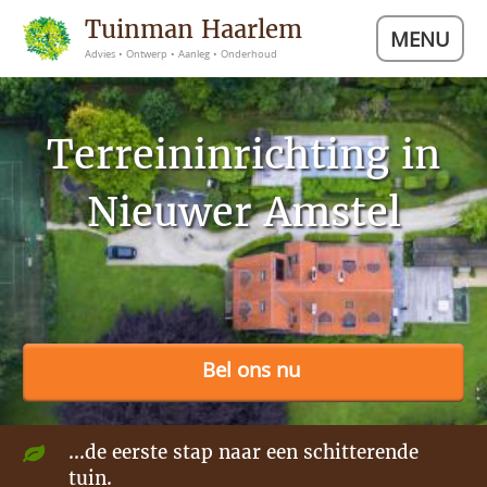
Tuinman Haarlem
MENU
Advies • Ontwerp • Aanleg • Onderhoud
Terreininrichting in
Nieuwer Amstel
Bel ons nu
...de eerste stap naar een schitterende
tuin.