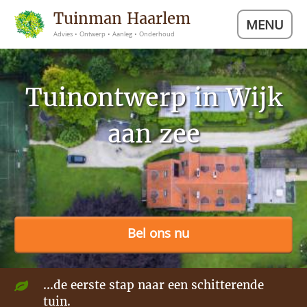
Tuinman Haarlem
MENU
Advies • Ontwerp • Aanleg • Onderhoud
Tuinontwerp in Wijk
aan zee
Bel ons nu
...de eerste stap naar een schitterende
tuin.