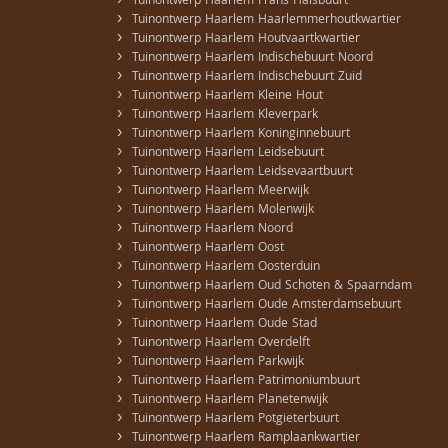
›
Tuinontwerp Haarlem Frans Halsbuurt
›
Tuinontwerp Haarlem Haarlemmerhoutkwartier
›
Tuinontwerp Haarlem Houtvaartkwartier
›
Tuinontwerp Haarlem Indischebuurt Noord
›
Tuinontwerp Haarlem Indischebuurt Zuid
›
Tuinontwerp Haarlem Kleine Hout
›
Tuinontwerp Haarlem Kleverpark
›
Tuinontwerp Haarlem Koninginnebuurt
›
Tuinontwerp Haarlem Leidsebuurt
›
Tuinontwerp Haarlem Leidsevaartbuurt
›
Tuinontwerp Haarlem Meerwijk
›
Tuinontwerp Haarlem Molenwijk
›
Tuinontwerp Haarlem Noord
›
Tuinontwerp Haarlem Oost
›
Tuinontwerp Haarlem Oosterduin
›
Tuinontwerp Haarlem Oud Schoten & Spaarndam
›
Tuinontwerp Haarlem Oude Amsterdamsebuurt
›
Tuinontwerp Haarlem Oude Stad
›
Tuinontwerp Haarlem Overdelft
›
Tuinontwerp Haarlem Parkwijk
›
Tuinontwerp Haarlem Patrimoniumbuurt
›
Tuinontwerp Haarlem Planetenwijk
›
Tuinontwerp Haarlem Potgieterbuurt
›
Tuinontwerp Haarlem Ramplaankwartier