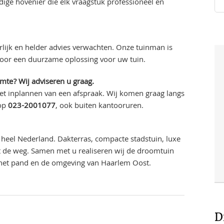
ge hovenier die elk vraagstuk professioneel en
lijk en helder advies verwachten. Onze tuinman is
voor een duurzame oplossing voor uw tuin.
imte? Wij adviseren u graag.
et inplannen van een afspraak. Wij komen graag langs
 op
023-2001077
, ook buiten kantooruren.
heel Nederland. Dakterras, compacte stadstuin, luxe
uit de weg. Samen met u realiseren wij de droomtuin
 het pand en de omgeving van Haarlem Oost.
D