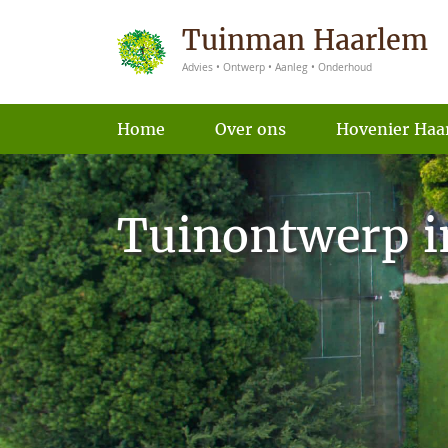
Tuinman Haarlem
Advies • Ontwerp • Aanleg • Onderhoud
Home
Over ons
Hovenier Haa
Tuinontwerp i