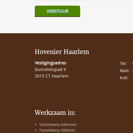
Hovenier Haarlem
Vestigingsadres
Tel:
Duinvlietspad 9
Mail:
2015 CT Haarlem
KvK:
Werkzaam in:
›
Tuinontwerp Aalsmeer
›
Tuinontwerp Abbenes