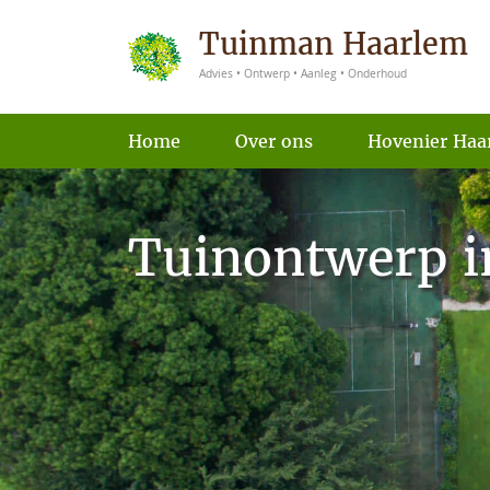
Tuinman Haarlem
Advies • Ontwerp • Aanleg • Onderhoud
Home
Over ons
Hovenier Haa
Tuinontwerp i