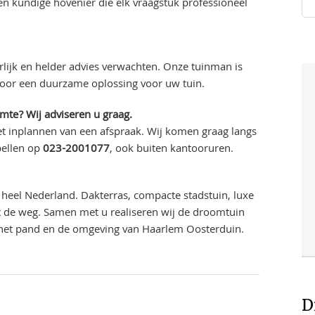
 kundige hovenier die elk vraagstuk professioneel
lijk en helder advies verwachten. Onze tuinman is
voor een duurzame oplossing voor uw tuin.
imte? Wij adviseren u graag.
t inplannen van een afspraak. Wij komen graag langs
bellen op
023-2001077
, ook buiten kantooruren.
heel Nederland. Dakterras, compacte stadstuin, luxe
uit de weg. Samen met u realiseren wij de droomtuin
j het pand en de omgeving van Haarlem Oosterduin.
D