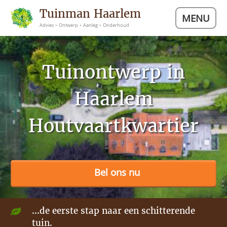
Tuinman Haarlem
MENU
Advies • Ontwerp • Aanleg • Onderhoud
Tuinontwerp in
Haarlem
Houtvaartkwartier
Bel ons nu
...de eerste stap naar een schitterende
tuin.