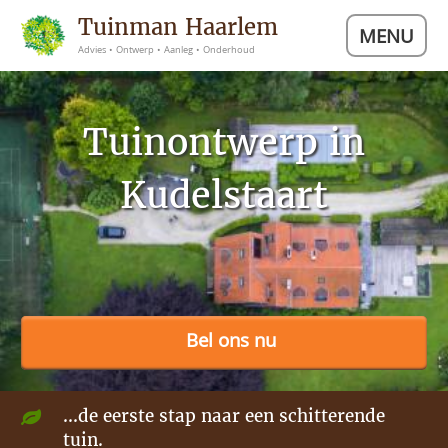
Tuinman Haarlem
MENU
Advies • Ontwerp • Aanleg • Onderhoud
Tuinontwerp in
Kudelstaart
Bel ons nu
...de eerste stap naar een schitterende
tuin.