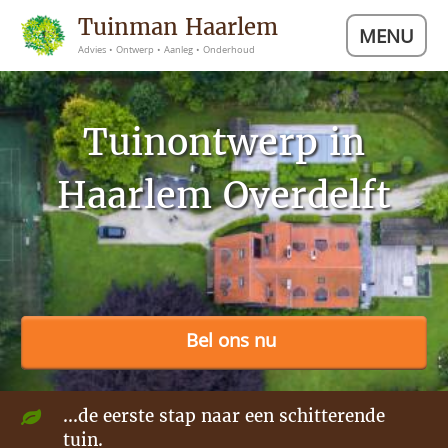
Tuinman Haarlem
MENU
Advies • Ontwerp • Aanleg • Onderhoud
Tuinontwerp in
Haarlem Overdelft
Bel ons nu
...de eerste stap naar een schitterende
tuin.