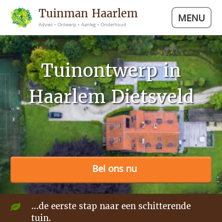
Tuinman Haarlem
MENU
Advies • Ontwerp • Aanleg • Onderhoud
Tuinontwerp in
Haarlem Dietsveld
Bel ons nu
...de eerste stap naar een schitterende
tuin.