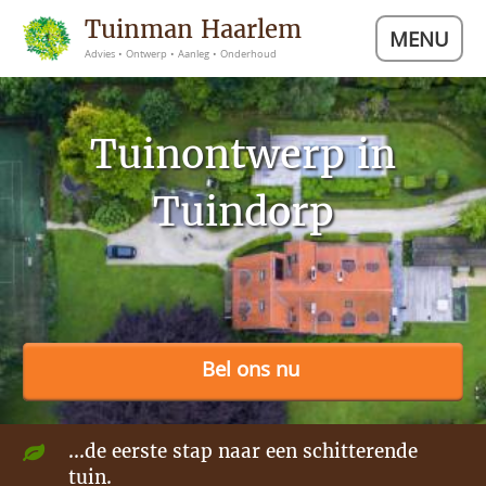
Tuinman Haarlem
MENU
Advies • Ontwerp • Aanleg • Onderhoud
Tuinontwerp in
Tuindorp
Bel ons nu
...de eerste stap naar een schitterende
tuin.