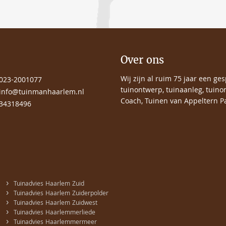
Over ons
Wij zijn al ruim 75 jaar een ge
023-2001077
tuinontwerp, tuinaanleg, tuino
info@tuinmanhaarlem.nl
Coach, Tuinen van Appeltern Pa
34318496
›
Tuinadvies Haarlem Zuid
›
Tuinadvies Haarlem Zuiderpolder
›
Tuinadvies Haarlem Zuidwest
›
Tuinadvies Haarlemmerliede
›
Tuinadvies Haarlemmermeer