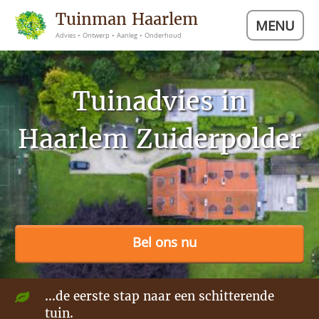
Tuinman Haarlem
MENU
Advies • Ontwerp • Aanleg • Onderhoud
Tuinadvies in
Haarlem Zuiderpolder
Bel ons nu
...de eerste stap naar een schitterende
tuin.