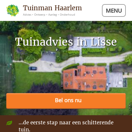
Tuinman Haarlem
MENU
Advies • Ontwerp • Aanleg • Onderhoud
Tuinadvies in Lisse
Bel ons nu
...de eerste stap naar een schitterende
tuin.