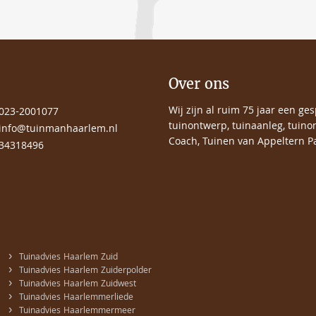
Over ons
Wij zijn al ruim 75 jaar een ge
023-2001077
tuinontwerp, tuinaanleg, tuino
info@tuinmanhaarlem.nl
Coach, Tuinen van Appeltern Pa
34318496
›
Tuinadvies Haarlem Zuid
›
Tuinadvies Haarlem Zuiderpolder
›
Tuinadvies Haarlem Zuidwest
›
Tuinadvies Haarlemmerliede
›
Tuinadvies Haarlemmermeer