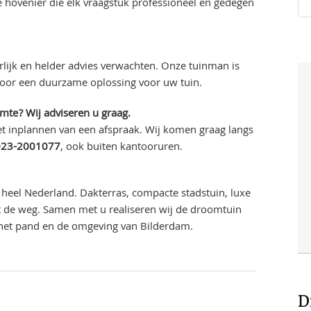
hovenier die elk vraagstuk professioneel en gedegen
lijk en helder advies verwachten. Onze tuinman is
voor een duurzame oplossing voor uw tuin.
imte? Wij adviseren u graag.
t inplannen van een afspraak. Wij komen graag langs
023-2001077
, ook buiten kantooruren.
heel Nederland. Dakterras, compacte stadstuin, luxe
uit de weg. Samen met u realiseren wij de droomtuin
 het pand en de omgeving van Bilderdam.
D