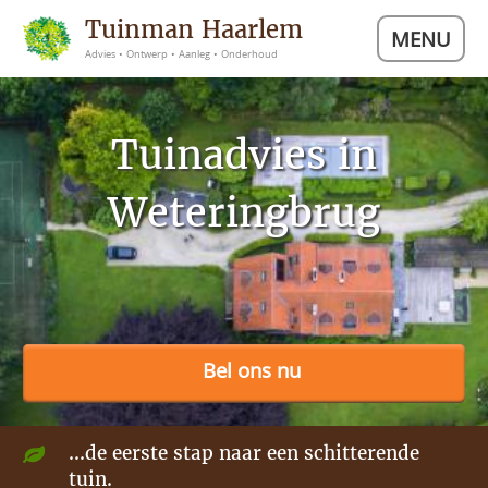
Tuinman Haarlem
MENU
Advies • Ontwerp • Aanleg • Onderhoud
Tuinadvies in
Weteringbrug
Bel ons nu
...de eerste stap naar een schitterende
tuin.