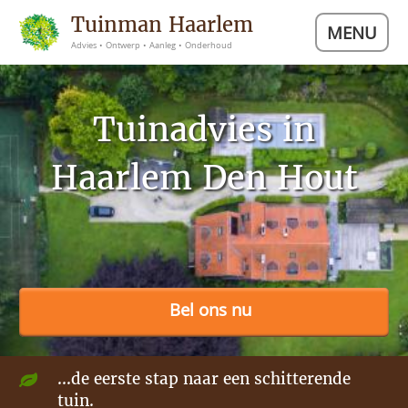
Tuinman Haarlem
MENU
Advies • Ontwerp • Aanleg • Onderhoud
Tuinadvies in
Haarlem Den Hout
Bel ons nu
...de eerste stap naar een schitterende
tuin.