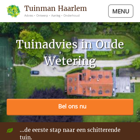
Tuinman Haarlem
MENU
Advies • Ontwerp • Aanleg • Onderhoud
Tuinadvies in Oude
Wetering
Bel ons nu
...de eerste stap naar een schitterende
tuin.