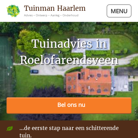
Tuinman Haarlem
MENU
Advies • Ontwerp • Aanleg • Onderhoud
Tuinadvies in
Roelofarendsveen
Bel ons nu
...de eerste stap naar een schitterende
tuin.