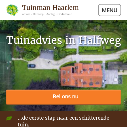
Tuinman Haarlem
MENU
Advies • Ontwerp • Aanleg • Onderhoud
Tuinadvies in Halfweg
Bel ons nu
...de eerste stap naar een schitterende
tuin.