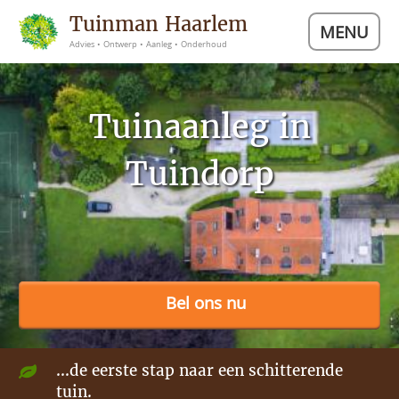
Tuinman Haarlem
MENU
Advies • Ontwerp • Aanleg • Onderhoud
Tuinaanleg in
Tuindorp
Bel ons nu
...de eerste stap naar een schitterende
tuin.