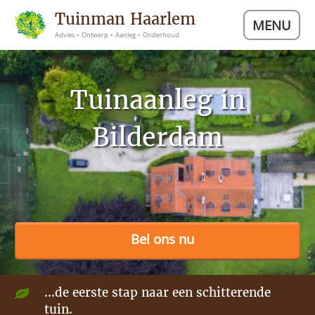
Tuinman Haarlem
MENU
Advies • Ontwerp • Aanleg • Onderhoud
Tuinaanleg in
Bilderdam
Bel ons nu
...de eerste stap naar een schitterende
tuin.