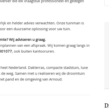
enier die elk vraagstuk professioneel en gedegen
lijk en helder advies verwachten. Onze tuinman is
voor een duurzame oplossing voor uw tuin.
imte? Wij adviseren u graag.
 inplannen van een afspraak. Wij komen graag langs in
001077
, ook buiten kantooruren.
heel Nederland. Dakterras, compacte stadstuin, luxe
uit de weg. Samen met u realiseren wij de droomtuin
 het pand en de omgeving van Arnoud.
D