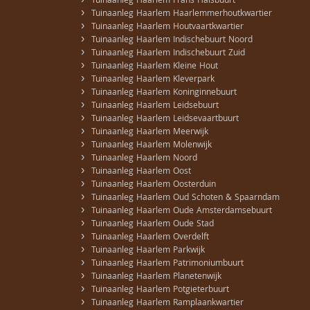
›
Tuinaanleg Haarlem Frans Halsbuurt
›
Tuinaanleg Haarlem Haarlemmerhoutkwartier
›
Tuinaanleg Haarlem Houtvaartkwartier
›
Tuinaanleg Haarlem Indischebuurt Noord
›
Tuinaanleg Haarlem Indischebuurt Zuid
›
Tuinaanleg Haarlem Kleine Hout
›
Tuinaanleg Haarlem Kleverpark
›
Tuinaanleg Haarlem Koninginnebuurt
›
Tuinaanleg Haarlem Leidsebuurt
›
Tuinaanleg Haarlem Leidsevaartbuurt
›
Tuinaanleg Haarlem Meerwijk
›
Tuinaanleg Haarlem Molenwijk
›
Tuinaanleg Haarlem Noord
›
Tuinaanleg Haarlem Oost
›
Tuinaanleg Haarlem Oosterduin
›
Tuinaanleg Haarlem Oud Schoten & Spaarndam
›
Tuinaanleg Haarlem Oude Amsterdamsebuurt
›
Tuinaanleg Haarlem Oude Stad
›
Tuinaanleg Haarlem Overdelft
›
Tuinaanleg Haarlem Parkwijk
›
Tuinaanleg Haarlem Patrimoniumbuurt
›
Tuinaanleg Haarlem Planetenwijk
›
Tuinaanleg Haarlem Potgieterbuurt
›
Tuinaanleg Haarlem Ramplaankwartier