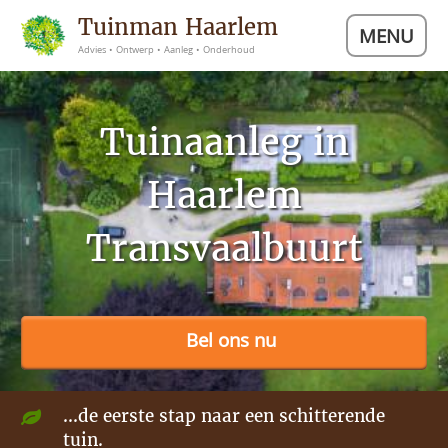
Tuinman Haarlem
MENU
Advies • Ontwerp • Aanleg • Onderhoud
Tuinaanleg in
Haarlem
Transvaalbuurt
Bel ons nu
...de eerste stap naar een schitterende
tuin.