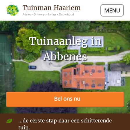
Tuinman Haarlem
MENU
Advies • Ontwerp • Aanleg • Onderhoud
Tuinaanleg in
Abbenes
Bel ons nu
...de eerste stap naar een schitterende
tuin.