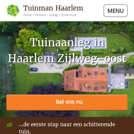
Tuinman Haarlem
MENU
Advies • Ontwerp • Aanleg • Onderhoud
Tuinaanleg in
Haarlem Zijlweg-oost
Bel ons nu
...de eerste stap naar een schitterende
tuin.