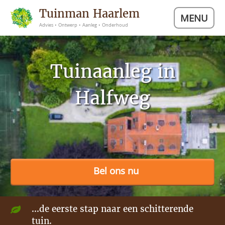
Tuinman Haarlem
MENU
Advies • Ontwerp • Aanleg • Onderhoud
Tuinaanleg in
Halfweg
Bel ons nu
...de eerste stap naar een schitterende
tuin.