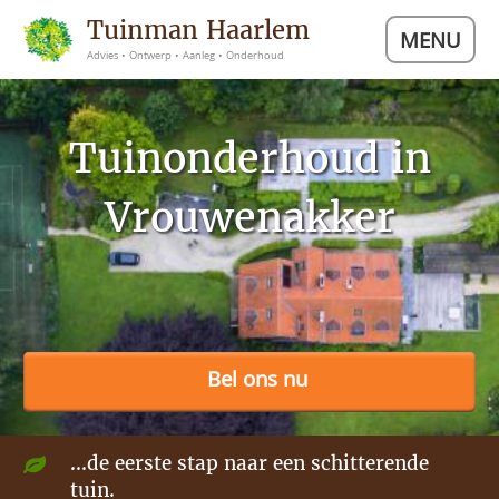
Tuinman Haarlem
MENU
Advies • Ontwerp • Aanleg • Onderhoud
Tuinonderhoud in
Vrouwenakker
Bel ons nu
...de eerste stap naar een schitterende
tuin.