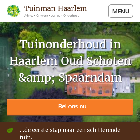
Tuinman Haarlem
MENU
Advies • Ontwerp • Aanleg • Onderhoud
Tuinonderhoud in
Haarlem Oud Schoten
&amp; Spaarndam
Bel ons nu
...de eerste stap naar een schitterende
tuin.